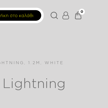
0
ήκη στο καλάθι
HTNING, 1.2M, WHITE
 Lightning