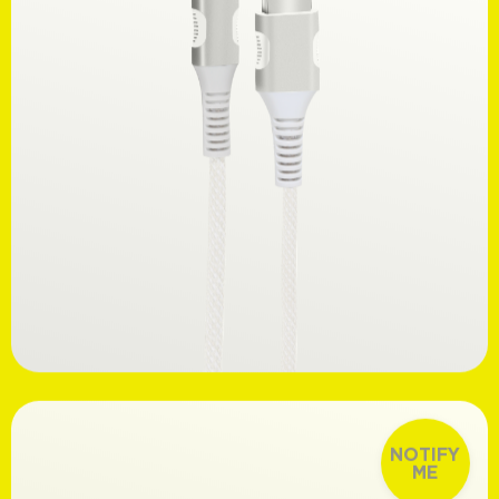
Ανακαλύψτε
14,99€
NOTIFY
ME