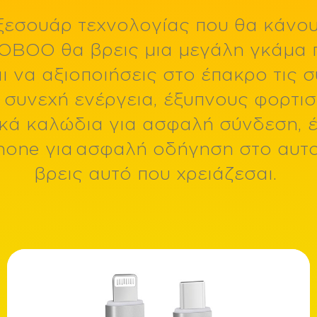
εσουάρ τεχνολογίας που θα κάνου
1.8'' Color TFT 128*160
2.4'' Color TFT 240*320 & 1.44'' Color TFT 128*128
6.7'' HD 720*1600, 120Hz 550Nits
OBOO θα βρεις μια μεγάλη γκάμα 
ωνία
ι να αξιοποιήσεις στο έπακρο τις 
Ισχύς
 συνεχή ενέργεια, έξυπνους φορτισ
15W
20W
ικά καλώδια για ασφαλή σύνδεση, έ
22.5W
30W
hone για ασφαλή οδήγηση στο αυτο
65W
βρεις αυτό που χρειάζεσαι.
Brand
EGOBOO
EGOBOO x Lagenio
Βύσμα
Lightning
Type-C