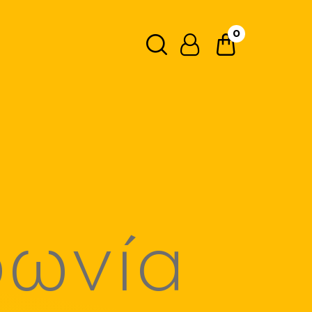
0
Ανάλυση κάμερας
0.3MP
Κύρια 16MP / Μπροστινή 8MP
Κύρια 50MP + 2MP / Μπροστινή 8MP
Μήκος
φωνία
1.2m
13cm
1m
2m
Μπαταρία