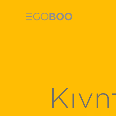
E-Scooters
E-Bikes
Αξεσουάρ Ηλ
Tablets
Κινη
Smartwatche
Action Camer