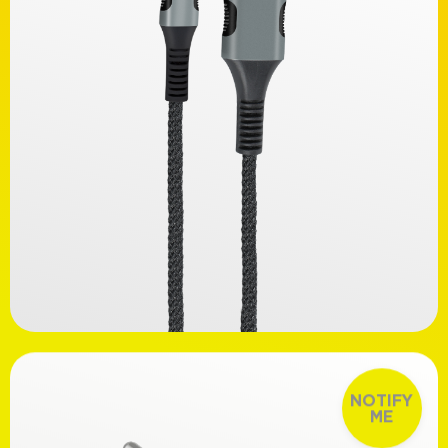
Στήριξη
Με ελατήριο
Με μαγνήτη (συμπεριλαμβάνεται αυτοκόλλητο)
Διαθεσιμότητα
Άμεσα διαθέσιμα
Προσωρινά μη διαθέσιμα
Ανακαλύψτε
14,99€
NOTIFY
ME