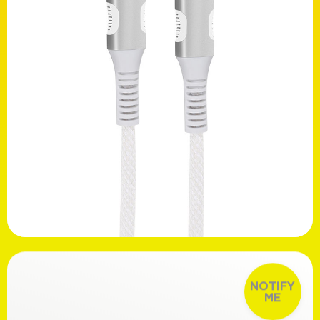
Χρώμα
Λευκό
Μαύρο
Ασύρματο
Ναι
Όχι
Ανακαλύψτε
14,99€
NOTIFY
ME