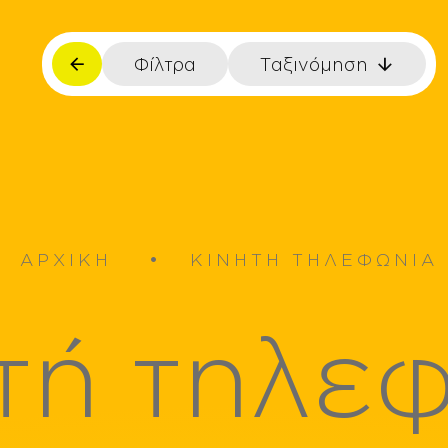
Φίλτρα
Ταξινόμηση
Εύρος τιμής
€
€
εκτροκίνησης
ΑΡΧΙΚΗ
ΚΙΝΗΤΗ ΤΗΛΕΦΩΝΙΑ
Output
τή τηλε
1.1A
1.67A
s
3A
as
Οθόνη