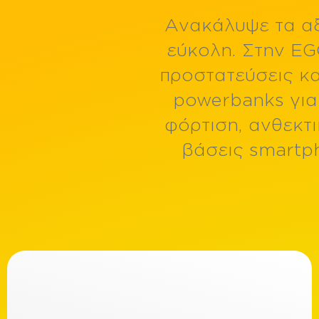
Ήχος
Ανακάλυψε τα αξ
εύκολη. Στην EG
Κινητή τηλεφ
προστατεύσεις κα
powerbanks για
Ανταλλακτικά
φόρτιση, ανθεκτ
βάσεις smartp