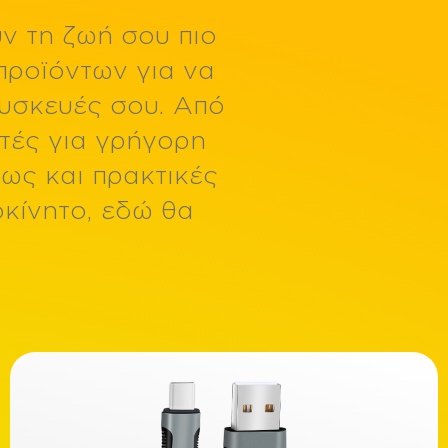
ν τη ζωή σου πιο
1000mAh
1350mAh
5150mAh Li-Polymer
προϊόντων για να
συσκευές σου. Από
Μνήμη RAM/ROM
τές για γρήγορη
4GB RAM/ 128GB ROM
8GB RAM/ 256GB ROM
ως και πρακτικές
κίνητο, εδώ θα
Υλικό
Fabric
Silicone
Θύρα
Magnetic
USB C + USB A