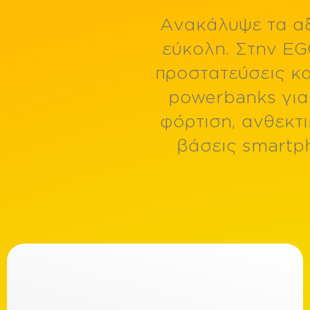
Ήχος
Ανακάλυψε τα αξ
εύκολη. Στην EG
Κινητή τηλεφ
προστατεύσεις κα
powerbanks για
Ανταλλακτικά
φόρτιση, ανθεκτ
βάσεις smartp