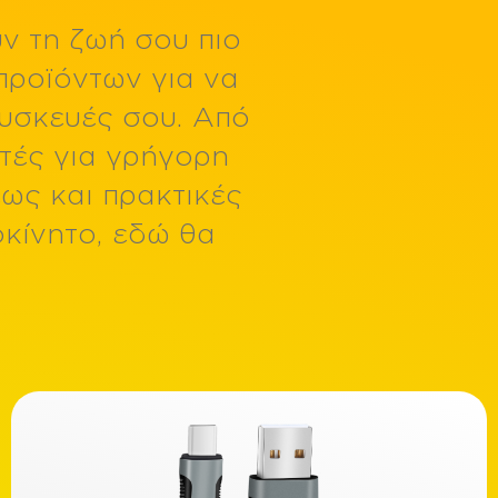
ν τη ζωή σου πιο
1000mAh
1350mAh
5150mAh Li-Polymer
προϊόντων για να
συσκευές σου. Από
Μνήμη RAM/ROM
τές για γρήγορη
4GB RAM/ 128GB ROM
8GB RAM/ 256GB ROM
ως και πρακτικές
κίνητο, εδώ θα
Υλικό
Fabric
Silicone
Θύρα
Magnetic
USB C + USB A