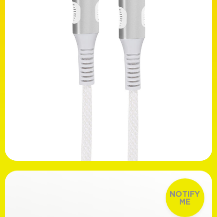
Χρώμα
Λευκό
Μαύρο
Ασύρματο
Ναι
Όχι
Ανακαλύψτε
14,99€
NOTIFY
ME