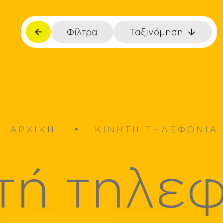
Φίλτρα
Ταξινόμηση
Εύρος τιμής
€
€
εκτροκίνησης
ΑΡΧΙΚΗ
ΚΙΝΗΤΗ ΤΗΛΕΦΩΝΙΑ
Output
τή τηλε
1.1A
1.67A
s
3A
as
Οθόνη