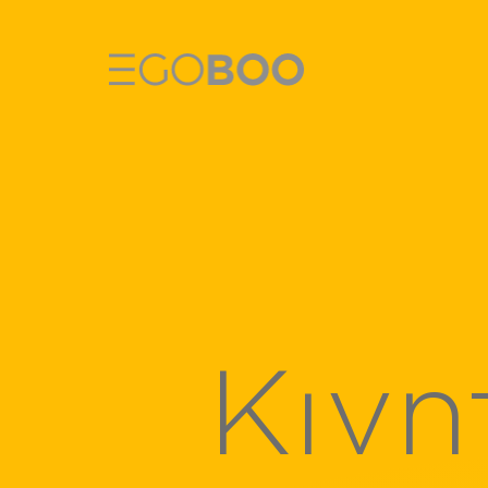
E-Scooters
E-Bikes
Αξεσουάρ Ηλ
Tablets
Κινη
Smartwatche
Action Camer