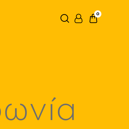
0
Ανάλυση κάμερας
0.3MP
Κύρια 16MP / Μπροστινή 8MP
Κύρια 50MP + 2MP / Μπροστινή 8MP
Μήκος
φωνία
1.2m
13cm
1m
2m
Μπαταρία