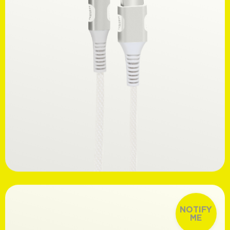
Ανακαλύψτε
14,99€
NOTIFY
ME