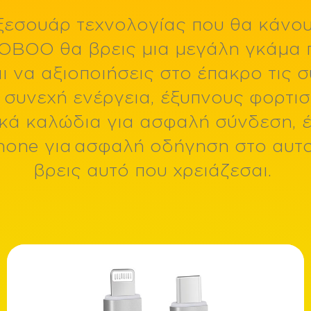
εσουάρ τεχνολογίας που θα κάνου
1.8'' Color TFT 128*160
2.4'' Color TFT 240*320 & 1.44'' Color TFT 128*128
6.7'' HD 720*1600, 120Hz 550Nits
OBOO θα βρεις μια μεγάλη γκάμα 
ωνία
ι να αξιοποιήσεις στο έπακρο τις 
Ισχύς
 συνεχή ενέργεια, έξυπνους φορτισ
15W
20W
ικά καλώδια για ασφαλή σύνδεση, έ
22.5W
30W
hone για ασφαλή οδήγηση στο αυτο
65W
βρεις αυτό που χρειάζεσαι.
Brand
EGOBOO
EGOBOO x Lagenio
Βύσμα
Lightning
Type-C