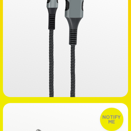
Στήριξη
Με ελατήριο
Με μαγνήτη (συμπεριλαμβάνεται αυτοκόλλητο)
Διαθεσιμότητα
Άμεσα διαθέσιμα
Προσωρινά μη διαθέσιμα
Ανακαλύψτε
14,99€
NOTIFY
ME