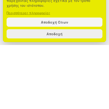
παρέχοντας πληροφορίες σχετικά με τον τρόπο
χρήσης του ιστότοπου.
Περισσότερες πληροφορίες
Αποδοχή Όλων
Αποδοχή
Καλώδιο USB-C σε USB-C EGOBOO, για
να μην ξεμείνει ποτέ ξανά η αγαπημένη
σας συσκευή από δυνάμεις.
7,99€