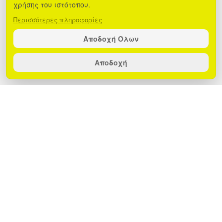
χρήσης του ιστότοπου.
Περισσότερες πληροφορίες
Αποδοχή Όλων
Αποδοχή
Αναζήτησε τον ήχο της πραγματικής
ελευθερίας με την νέα σειρά Pulse
speakers της EGOBOO!
Η σειρά ηχείων Pulse, εμπνευσμένα από
το θρυλικό brand του surf, Maui and
Sons, έρχεται να αναβαθμίσει την
εμπειρία σου με την μουσική.
Με έντονο, vibrant design, δυνατότητα