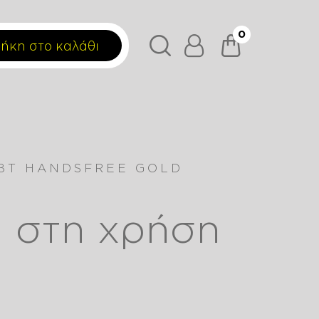
0
ήκη στο καλάθι
 BT HANDSFREE GOLD
α στη χρήση