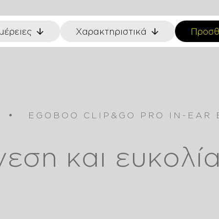
μέρειες
Χαρακτηριστικά
Προσθ
EGOBOO CLIP&GO PRO IN-EAR
λεκτροκίνησης
εση και ευκολί
hes
eras