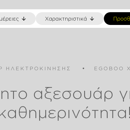
μέρειες
Χαρακτηριστικά
Προσθ
Ρ ΗΛΕΚΤΡΟΚΙΝΗΣΗΣ
EGOBOO X
λεκτροκίνησης
ητο αξεσουάρ γι
hes
καθημερινότητα
eras