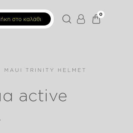
0
ήκη στο καλάθι
 MAUI TRINITY HELMET
α active
!