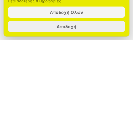
Περισσότερες πληροφορίες
Αποδοχή Όλων
Αποδοχή
GEOLANDER:
Όταν το street lifestyle
συναντάει την τεχνολογία αιχμής.
Η τέλεια συνύπαρξη τεχνολογίας και
περιπέτειας βρίσκεται στα νέα
smartwatch της EGOBOO, τα
GEOLANDER, δημιουργημένα σε
συνεργασία με το εμβληματικό brand
Maui and Sons. Με εντυπωσιακό
σχεδιασμό που αντανακλά το αυθεντικό
street style και προηγμένα