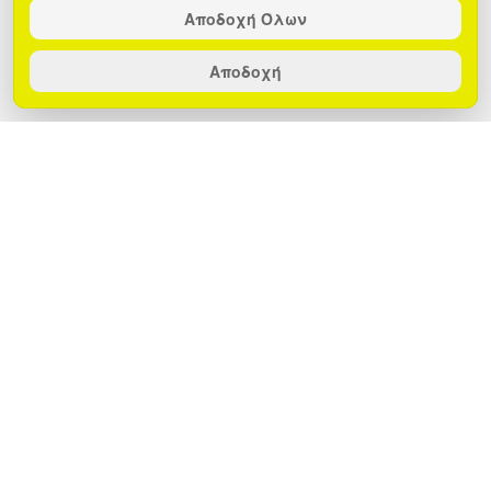
Αποδοχή Όλων
Αποδοχή
Το EGOBOO AirBoost είναι μια φορητή
ηλεκτρική τρόμπα που σου επιτρέπει να
διατηρείς τα ελαστικά σου φουσκωμένα
και τις συσκευές σου φορτισμένες, όπου
κι αν βρίσκεσαι. Διαθέτει επίσης,
φωτισμό SOS, που είναι απαραίτητος σε
περιπτώσεις έκτακτης ανάγκης. Η
πολυχρηστικότητα, η ανθεκτικότητα και
η ευκολία χρήσης του το καθιστούν
απαραίτητο αξεσουάρ για κάθε σου
περιπέτεια.