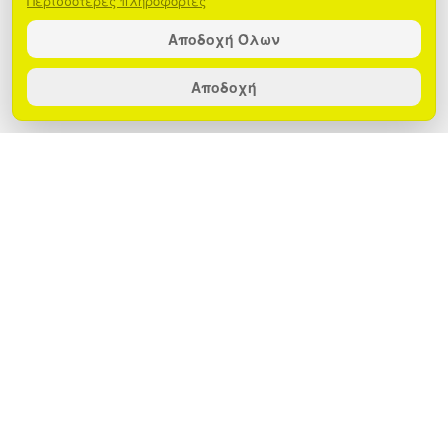
Περισσότερες πληροφορίες
Αποδοχή Όλων
Αποδοχή
Ανακάλυψε τον κόσμο του ήχου με τα
NobleSound earphones της EGOBOO!
Σχεδιασμένα για να ικανοποιήσουν και
τους πιο απαιτητικούς χρήστες, τα
NobleSound προσφέρουν έναν
συναρπαστικό συνδυασμό κομψού
σχεδιασμού, εξαιρετικής ποιότητας ήχου
και πρακτικών λειτουργιών. Διαθέσιμα
σε δυο χρώματα και διαφορετικούς
τύπους συνδεσιμότητας, jack, type-C και