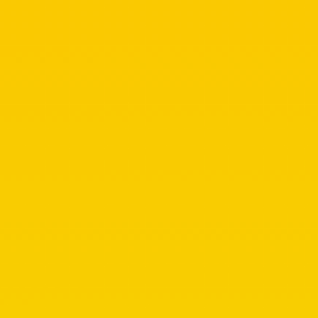
εφωνία
κά