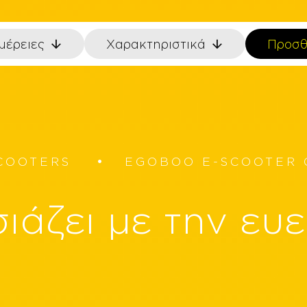
μέρειες
Χαρακτηριστικά
Προσθ
COOTERS
EGOBOO Ε-SCOOTER 
λεκτροκίνησης
άζει με την ευε
hes
eras