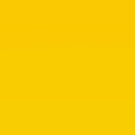
εφωνία
κά