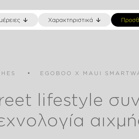
μέρειες
Χαρακτηριστικά
Προσθ
CHES
EGOBOO X MAUI SMARTW
λεκτροκίνησης
reet lifestyle συ
hes
εχνολογία αιχμή
eras