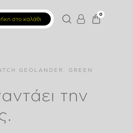
0
ήκη στο καλάθι
ATCH GEOLANDER, GREEN
ναντάει την
ς.