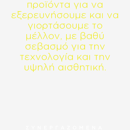
π
ρ
ο
ϊ
ό
ν
τ
α
γ
ι
α
ν
α
ε
ξ
ε
ρ
ε
υ
ν
ή
σ
ο
υ
μ
ε
κ
α
ι
ν
α
γ
ι
ο
ρ
τ
ά
σ
ο
υ
μ
ε
τ
ο
μ
έ
λ
λ
ο
ν
,
μ
ε
β
α
θ
ύ
σ
ε
β
α
σ
μ
ό
γ
ι
α
τ
η
ν
τ
ε
χ
ν
ο
λ
ο
γ
ί
α
κ
α
ι
τ
η
ν
υ
ψ
η
λ
ή
α
ι
σ
θ
η
τ
ι
κ
ή
.
ΣΥΝΕΡΓΑΖΟΜΕΝΑ