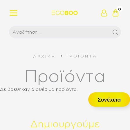
0
ΠΡΟΙΟΝΤΑ
ΑΡΧΙΚΗ
Προϊόντα
Δε βρέθηκαν διαθέσιμα προϊόντα.
Συνέχεια
Δ
η
μ
ι
ο
υ
ρ
γ
ο
ύ
μ
ε