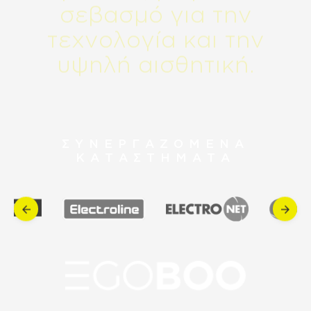
σ
ε
β
α
σ
μ
ό
γ
ι
α
τ
η
ν
τ
ε
χ
ν
ο
λ
ο
γ
ί
α
κ
α
ι
τ
η
ν
υ
ψ
η
λ
ή
α
ι
σ
θ
η
τ
ι
κ
ή
.
ΣΥΝΕΡΓΑΖΟΜΕΝΑ
ΚΑΤΑΣΤΗΜΑΤΑ