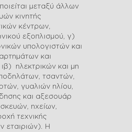
οποιείται μεταξύ άλλων
υών κινητής
ικών κέντρων,
νικού εξοπλισμού, γ)
νικών υπολογιστών και
ξαρτημάτων και
 ιβ) ηλεκτρικών και μη
 ποδηλάτων, τσαντών,
ρτών, γυαλιών ηλίου,
όδησης και αξεσουάρ
υσκευών, ηχείων,
ροχή τεχνικής
 εταιριών). Η