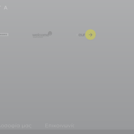
ΤΑ
λοσοφία μας
Επικοινωνία
EU Data Act