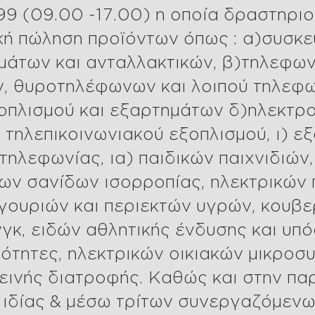
99 (09.00 -17.00) η οποία δραστηρι
ική πώληση προϊόντων όπως : α)συσκε
μάτων και ανταλλακτικών, β)τηλεφων
, θυροτηλέφωνων και λοιπού τηλεφω
οπλισμού και εξαρτημάτων δ)ηλεκτρο
 τηλεπικοινωνιακού εξοπλισμού, ι) ε
τηλεφωνίας, ια) παιδικών παιχνιδιών,
νων σανίδων ισορροπίας, ηλεκτρικών
γουριών και περιεκτών υγρών, κουβε
νγκ, ειδών αθλητικής ένδυσης και υπ
ότητες, ηλεκτρικών οικιακών μικροσ
ιεινής διατροφής. Καθώς και στην πα
ιδίας & μέσω τρίτων συνεργαζόμενων