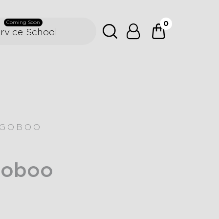
0
Coming Soon
rvice School
EGOBOO
goboo