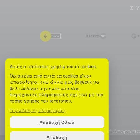
Σ
Αυτός ο ιστότοπος χρησιμοποιεί cookies.
Ορισμένα από αυτά τα cookies είναι
απαραίτητα, ενώ άλλα μας βοηθούν να
βελτιώσουμε την εμπειρία σας
παρέχοντας πληροφορίες σχετικά με τον
τρόπο χρήσης του ιστότοπου.
Περισσότερες πληροφορίες
Αποδοχή Όλων
Όροι και προϋποθέσεις
Πολιτική Απορρήτ
Αποδοχή