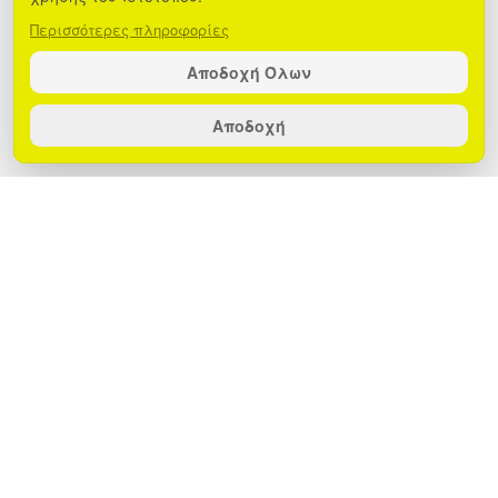
Περισσότερες πληροφορίες
Αποδοχή Όλων
Αποδοχή
Μια πτώση ή χτύπημα μπορεί να αφήσει
σημάδια στο πίσω μέρος του tablet –
όμως η λύση είναι απλή! Με το πλαστικό
πίσω πλαίσιο, η συσκευή ανανεώνεται
αμέσως, αποκτά ξανά την
ανθεκτικότητα που χρειάζεται και δείχνει
σαν καινούρια.
- Επισκευάζει και επαναφέρει το tablet
στην αρχική του κατάσταση.